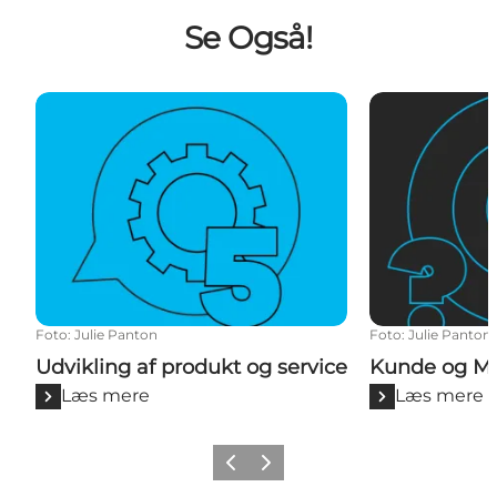
Se Også!
Udvikling af produkt og service
Kunde og Målg
Foto
:
Julie Panton
Foto
:
Julie Panton
Udvikling af produkt og service
Kunde og Må
Læs mere
Læs mere
Forrige
Næste