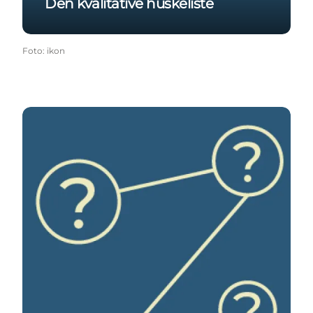
Den kvalitative huskeliste
Foto
:
ikon
Den gode spørgeguide