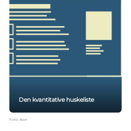
Den kvantitative huskeliste
Foto
:
ikon