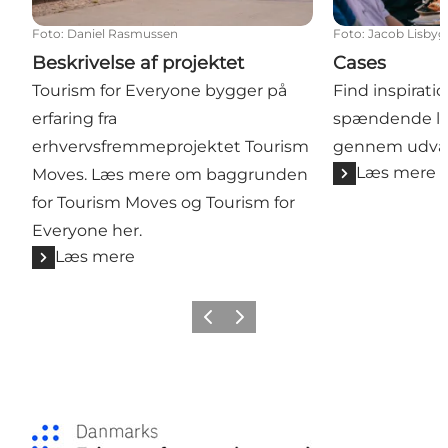
Foto
:
Daniel Rasmussen
Foto
:
Jacob Lisbyg
Beskrivelse af projektet
Cases
Tourism for Everyone bygger på
Find inspiratio
erfaring fra
spændende lo
erhvervsfremmeprojektet Tourism
gennem udval
Læs mere
Moves. Læs mere om baggrunden
for Tourism Moves og Tourism for
Everyone her.
Læs mere
Forrige
Næste