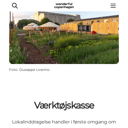
Vi arbejder for
Samarbejd med os
Turismeviden
Foto
:
Giuseppe Liverino
Om Wonderful Copenhagen
Værktøjskasse
Lokalinddragelse handler i første omgang om