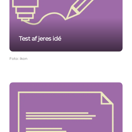
Test af jeres idé
Foto
:
ikon
Test- og resultatark