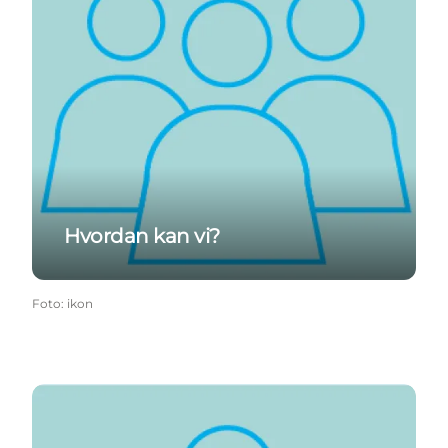
Hvordan kan vi?
Foto
:
ikon
I do art - værktøj