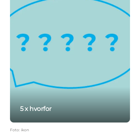
5 x hvorfor
Foto
:
ikon