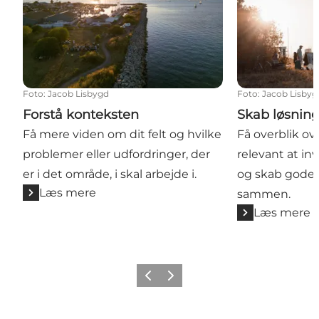
Foto
:
Jacob Lisbygd
Foto
:
Jacob Lisbyg
Forstå konteksten
Skab løsni
Få mere viden om dit felt og hvilke
Få overblik ov
problemer eller udfordringer, der
relevant at inv
er i det område, i skal arbejde i.
og skab gode 
Læs mere
sammen.
Læs mere
Forrige
Næste