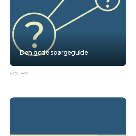
Den gode spørgeguide
Foto
:
ikon
Den kvantitative huskeliste