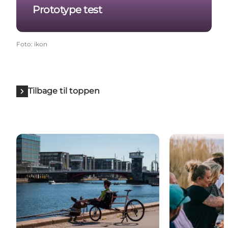
Prototype test
Foto
:
ikon
Tilbage til toppen
Beskrivelse af projektet
Cases