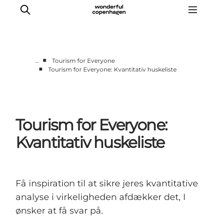
■
…
Tourism for Everyone
■
Tourism for Everyone: Kvantitativ huskeliste
Vi arbejder for
Samarbejd med os
Turismeviden
Tourism for Everyone:
Om Wonderful Copenhagen
Kvantitativ huskeliste
Få inspiration til at sikre jeres kvantitative
analyse i virkeligheden afdækker det, I
ønsker at få svar på.