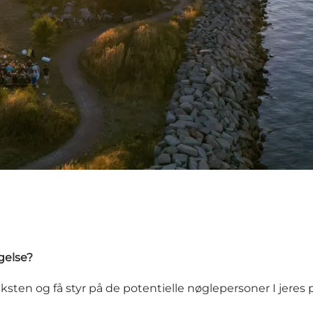
agelse?
sten og få styr på de potentielle nøglepersoner I jeres p