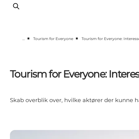
■
■
…
Tourism for Everyone
Tourism for Everyone: Interes
Vi arbejder for
Samarbejd med os
Turismeviden
Tourism for Everyone: Intere
Om Wonderful Copenhagen
Skab overblik over, hvilke aktører der kunne h