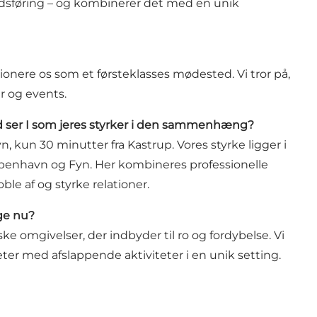
dsføring – og kombinerer det med en unik
tionere os som et førsteklasses mødested. Vi tror på,
r og events.
ad ser I som jeres styrker i den sammenhæng?
 kun 30 minutter fra Kastrup. Vores styrke ligger i
benhavn og Fyn. Her kombineres professionelle
le af og styrke relationer.
ige nu?
ke omgivelser, der indbyder til ro og fordybelse. Vi
ter med afslappende aktiviteter i en unik setting.