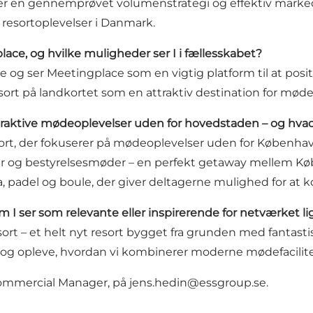
r en gennemprøvet volumenstrategi og effektiv marke
 resortoplevelser i Danmark.
place, og hvilke muligheder ser I i fællesskabet?
ge og ser Meetingplace som en vigtig platform til at posi
ort på landkortet som en attraktiv destination for møde
attraktive mødeoplevelser uden for hovedstaden – og hv
ort, der fokuserer på mødeoplevelser uden for København,
er og bestyrelsesmøder – en perfekt getaway mellem Kø
 padel og boule, der giver deltagerne mulighed for at kob
som I ser som relevante eller inspirerende for netværket l
sort – et helt nyt resort bygget fra grunden med fantastis
t og opleve, hvordan vi kombinerer moderne mødefacilite
ommercial Manager, på jens.hedin@essgroup.se.