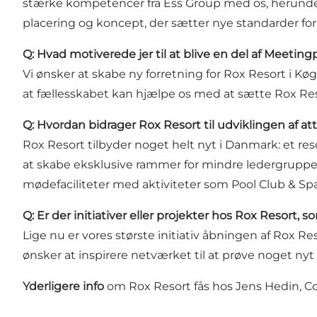
stærke kompetencer fra Ess Group med os, herunde
placering og koncept, der sætter nye standarder for
Q: Hvad motiverede jer til at blive en del af Meeting
Vi ønsker at skabe ny forretning for Rox Resort i Kø
at fællesskabet kan hjælpe os med at sætte Rox Res
Q: Hvordan bidrager Rox Resort til udviklingen af 
Rox Resort tilbyder noget helt nyt i Danmark: et res
at skabe eksklusive rammer for mindre ledergrupp
mødefaciliteter med aktiviteter som Pool Club & Spa,
Q: Er der initiativer eller projekter hos Rox Resort, 
Lige nu er vores største initiativ åbningen af Rox Re
ønsker at inspirere netværket til at prøve noget ny
Yderligere info
om Rox Resort fås hos Jens Hedin, C