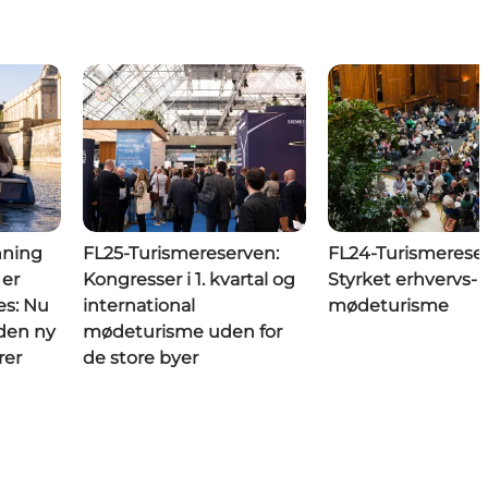
nning
FL25-Turismereserven:
FL24-Turismerese
 er
Kongresser i 1. kvartal og
Styrket erhvervs- 
es: Nu
international
mødeturisme
den ny
mødeturisme uden for
rer
de store byer