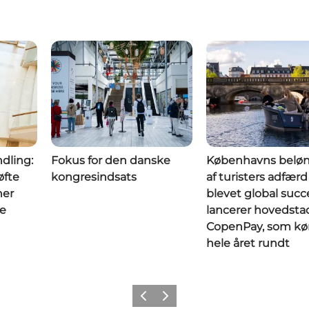
ndling:
Fokus for den danske
Københavns belø
øfte
kongresindsats
af turisters adfærd
ner
blevet global succ
ne
lancerer hovedsta
CopenPay, som kø
hele året rundt
Forrige
Næste