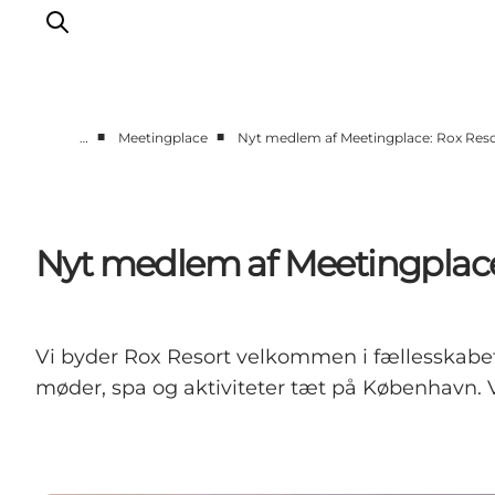
■
■
…
Meetingplace
Nyt medlem af Meetingplace: Rox Res
Vi arbejder for
Samarbejd med os
Turismeviden
Nyt medlem af Meetingplace
Om Wonderful Copenhagen
Vi byder Rox Resort velkommen i fællesskabet
møder, spa og aktiviteter tæt på København.