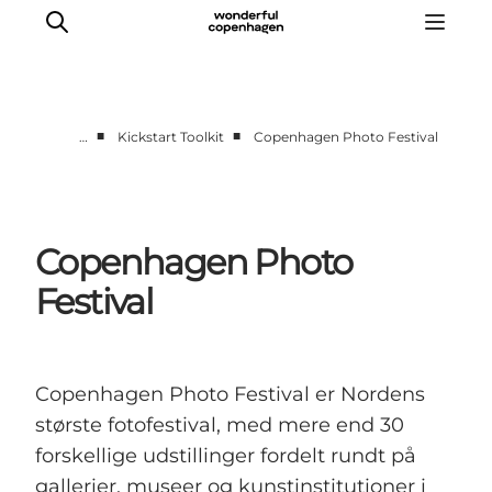
■
■
…
Kickstart Toolkit
Copenhagen Photo Festival
Vi arbejder for
Samarbejd med os
Turismeviden
Copenhagen Photo
Om Wonderful Copenhagen
Festival
Copenhagen Photo Festival
er Nordens
største fotofestival, med mere end 30
forskellige udstillinger fordelt rundt på
gallerier, museer og kunstinstitutioner i