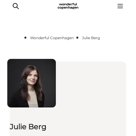
■
■
Wonderful Copenhagen
Julie Berg
Vi arbejder for
Samarbejd med os
Turismeviden
Om Wonderful Copenhagen
Julie Berg