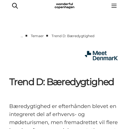
■
■
…
Temaer
Trend D: Bæredygtighed
Hjem
Projekter
Temaer
Om MeetDenmark
Trend D: Bæredygtighed
English
Bæredygtighed er efterhånden blevet en
integreret del af erhvervs- og
mødeturismen, men fremadrettet vil flere