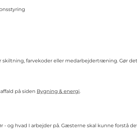
onsstyring
kiltning, farvekoder eller medarbejdertræning. Gør det 
affald på siden
Bygning & energi
.
ør - og hvad I arbejder på. Gæsterne skal kunne forstå de