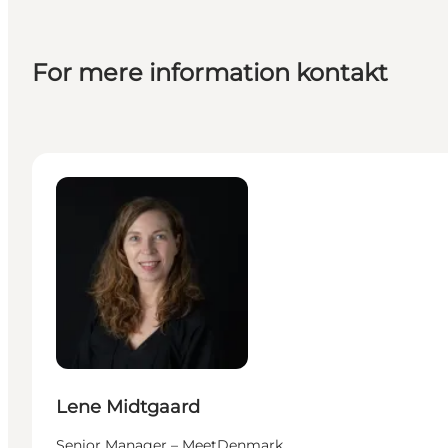
For mere information kontakt
Lene Midtgaard - Senior Manager – MeetDenmark
Lene Midtgaard
Senior Manager – MeetDenmark