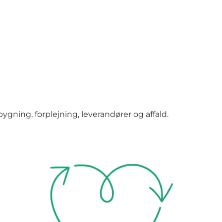
bygning, forplejning, leverandører og affald.
Sammen om at skabe værdi