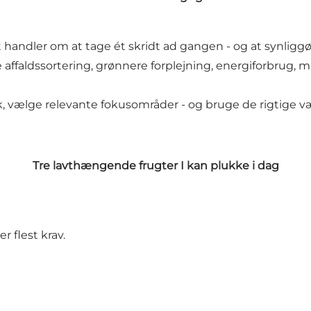
t handler om at tage ét skridt ad gangen - og at synliggør
e affaldssortering, grønnere forplejning, energiforbrug,
 vælge relevante fokusområder - og bruge de rigtige væ
Tre lavthængende frugter I kan plukke i dag
r flest krav.