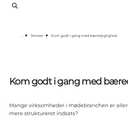
■
■
…
Temaer
Kom godt i gang med bæredygtighed
Hjem
Projekter
Temaer
Om MeetDenmark
Kom godt i gang med bære
English
Mange virksomheder i mødebranchen er allere
mere struktureret indsats?