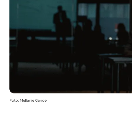
Foto
:
Mellanie Gandø