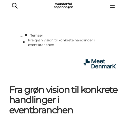
■
…
Temaer
Fra grøn vision til konkrete handlinger i
■
eventbranchen
Hjem
Projekter
Temaer
Om MeetDenmark
English
Fra grøn vision til konkrete
handlinger i
eventbranchen