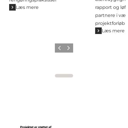
Læs mere
rapport og lø
partnere i v
projektforløb
Læs mere
Forrige
Næste