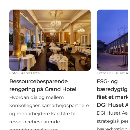
Ressourcebesparende rengøring på Grand Hotel
ESG- og bæredy
Foto
:
Grand Hotel
Foto
:
DGI Huset A
Ressourcebesparende
ESG- og
rengøring på Grand Hotel
bæredygtigh
fået et marka
Hvordan dialog mellem
DGI Huset A
konkollegaer, samarbejdspartnere
DGI Huset Aar
og medarbejdere kan føre til
strategisk per
ressourcebesparende
bæredygtighed
rengøringspraksisser