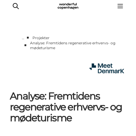
■
…
Projekter
Analyse: Fremtidens regenerative erhvervs- og
■
mødeturisme
Hjem
Projekter
Temaer
Om MeetDenmark
English
Analyse: Fremtidens
regenerative erhvervs- og
mødeturisme