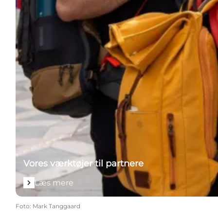
Vores værktøjer til partnere
Læs mere
Foto
:
Mark Tanggaard