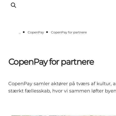
■
■
…
CopenPay
CopenPay for partnere
Vi arbejder for
Samarbejd med os
Turismeviden
CopenPay for partnere
Om Wonderful Copenhagen
CopenPay samler aktører på tværs af kultur, at
stærkt fællesskab, hvor vi sammen løfter bye