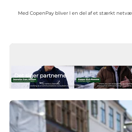
Med CopenPay bliver I en del af et stærkt netvær
Det siger partnerne
Læs mere