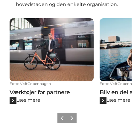
hovedstaden og den enkelte organisation.
Værktøjer for partnere
Bliv en del af
Foto
:
VisitCopenhagen
Foto
:
VisitCopenh
Værktøjer for partnere
Bliv en del 
Læs mere
Læs mere
Forrige
Næste