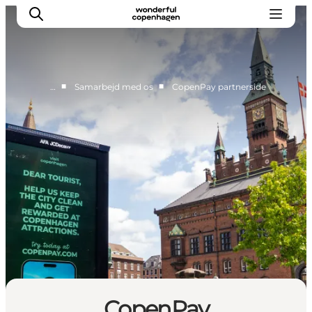
■
■
…
Samarbejd med os
CopenPay partnerside
Vi arbejder for
Samarbejd med os
Turismeviden
Om Wonderful Copenhagen
CopenPay