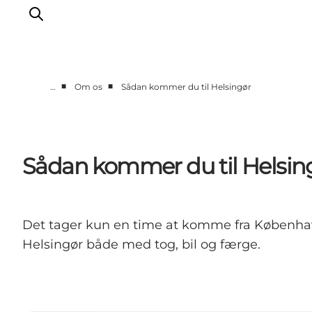
■
■
…
Om os
Sådan kommer du til Helsingør
Vi arbejder for
Samarbejd med os
Turismeviden
Sådan kommer du til Helsin
Om Wonderful Copenhagen
Det tager kun en time at komme fra København t
Helsingør både med tog, bil og færge.