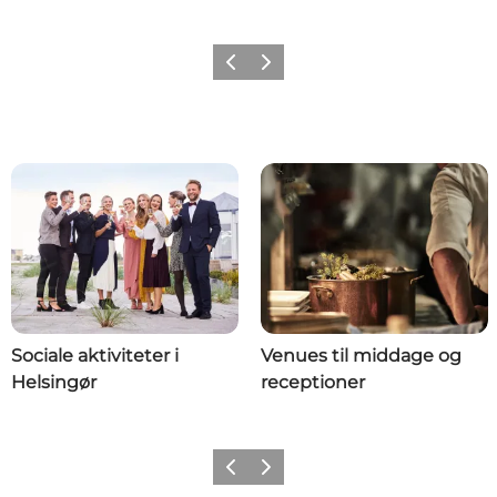
Forrige
Næste
Sociale aktiviteter i
Venues til middage og
Helsingør
receptioner
Forrige
Næste