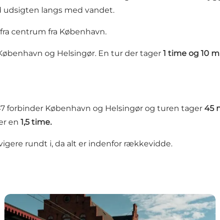
d udsigten langs med vandet.
 fra centrum fra København.
benhavn og Helsingør. En tur der tager
1 time og 10 m
 E47 forbinder København og Helsingør og turen tager
45 
ger en
1,5 time.
vigere rundt i, da alt er indenfor rækkevidde.
Tog til Helsingør