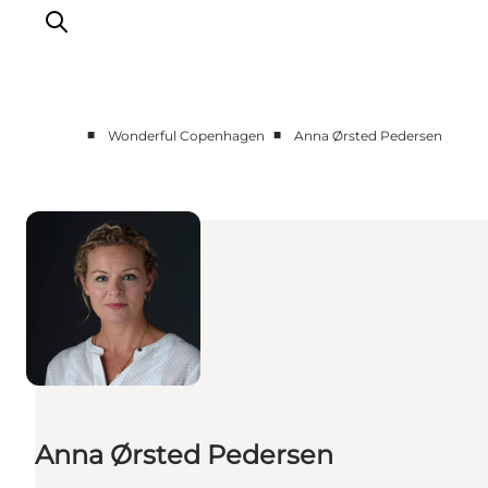
■
■
Wonderful Copenhagen
Anna Ørsted Pedersen
Vi arbejder for
Samarbejd med os
Turismeviden
Om Wonderful Copenhagen
Anna Ørsted Pedersen