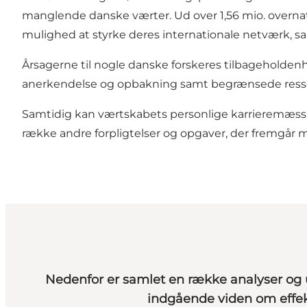
manglende danske værter. Ud over 1,56 mio. overnat
mulighed at styrke deres internationale netværk, sam
Årsagerne til nogle danske forskeres tilbageholden
anerkendelse og opbakning samt begrænsede ressou
Samtidig kan værtskabets personlige karrieremæssig
række andre forpligtelser og opgaver, der fremgår mere
Nedenfor er samlet en række analyser og 
indgående viden om effek