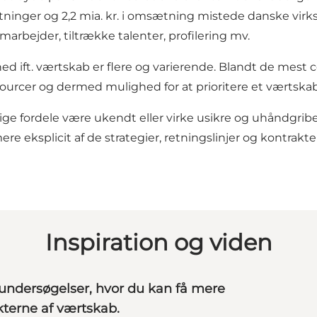
ninger og 2,2 mia. kr. i omsætning mistede danske virks
arbejder, tiltrække talenter, profilering mv.
hed ift. værtskab er flere og varierende. Blandt de mes
rcer og dermed mulighed for at prioritere et værtskab
e fordele være ukendt eller virke usikre og uhåndgribel
 eksplicit af de strategier, retningslinjer og kontrakter, 
Inspiration og viden
undersøgelser, hvor du kan få mere
terne af værtskab.