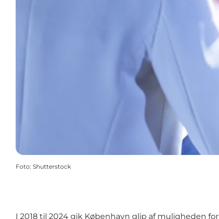
Foto
:
Shutterstock
I 2018 til 2024 gik København glip af muligheden fo