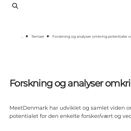
■
■
…
Temaer
Forskning og analyser omkring potentialer o
Hjem
Projekter
Temaer
Om MeetDenmark
Forskning og analyser omkrin
English
MeetDenmark har udviklet og samlet viden om 
potentialet for den enkelte forsker/vært og 