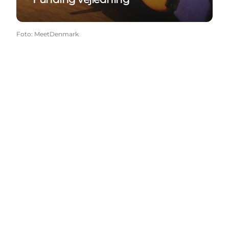
Foto
:
MeetDenmark
Get social
Wonderful Copenhagen
har til formål, på
non-profitbasis, at fremme og udvikle