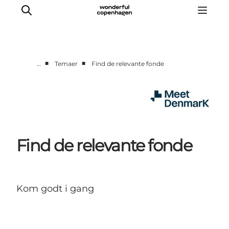
■
■
…
Temaer
Find de relevante fonde
Hjem
Projekter
Temaer
Om MeetDenmark
Find de relevante fonde
English
Kom godt i gang