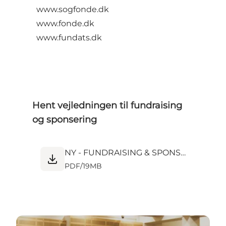
www.sogfonde.dk
www.fonde.dk
www.fundats.dk
Hent vejledningen til fundraising
og sponsering
NY - FUNDRAISING & SPONSERING (4).pdf
PDF
/
19MB
Funding vejledning