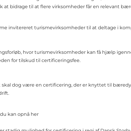
k at bidrage til at flere virksomheder får en relevant bæ
nvitereret turismevirksomheder til at deltage i komp
ringsforløb, hvor turismevirksomheder kan få hjælp igen
n for tilskud til certificeringsfee.
al dog være en certificering, der er knyttet til bæredyg
rift.
r du kan opnå her
stadig mulighed for certificering i regi af Dansk Storb