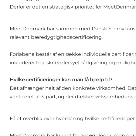
Derfor er det en strategisk prioritet for MeetDenmar
MeetDenmark har sammen med Dansk Storbyturisme i
relevant bæredygtighedscertificering.
Forløbene består af en række individuelle certifice
inkluderer bl.a. skræddersyet rådgivning og mulighede
Hvilke certificeringer kan man få hjælp til?
Det afhænger helt af den konkrete virksomhed. Det sk
verificeret af 3. part, og der dækker virksomhedens d
Få et overblik over hvordan og hvilke certificeringe
MeetDenmark har lukket for ansøgninger, men der er 