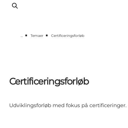
■
■
…
Temaer
Certificeringsforløb
Hjem
Projekter
Temaer
Om MeetDenmark
Certificeringsforløb
English
Udviklingsforløb med fokus på certificeringer.