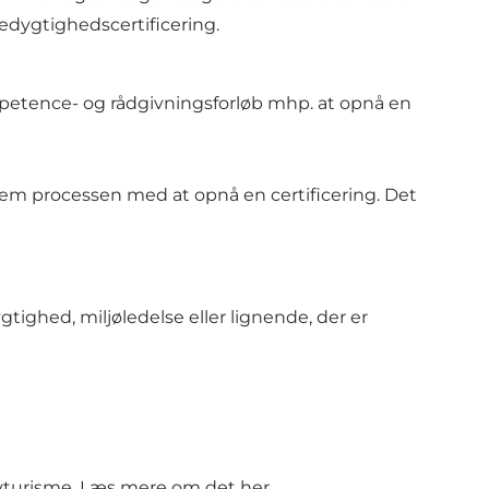
redygtighedscertificering.
etence- og rådgivningsforløb mhp. at opnå en
nem processen med at opnå en certificering. Det
tighed, miljøledelse eller lignende, der er
yturisme.
Læs mere om det her.