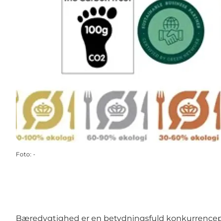
Foto
:
-
Bæredygtighed er en betydningsfuld konkurrencepara