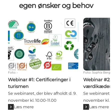
egen ønsker og behov
Webinar #1: Certificeringer i turismen
Webinar #2: A
Foto
:
-
Foto
:
Sophia Berg
Webinar #1: Certificeringer i
Webinar #2: 
turismen
værdikæder
Se webinaret, der blev afholdt d. 9.
Se webinaret, 
november kl. 10.00-11.00
november kl. 1
Læs mere
Læs mere