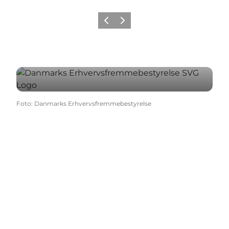
Forrige
Næste
Foto
:
Danmarks Erhvervsfremmebestyrelse
Get social