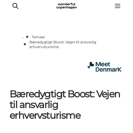
■
…
Temaer
Bæredygtigt Boost: Vejen til ansvarlig
■
erhvervsturisme
Hjem
Projekter
Temaer
Om MeetDenmark
English
Bæredygtigt Boost: Vejen
til ansvarlig
erhvervsturisme