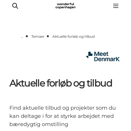
■
■
…
Temaer
Aktuelle forløb og tilbud
Hjem
Projekter
Temaer
Om MeetDenmark
Aktuelle forløb og tilbud
English
Find aktuelle tilbud og projekter som du
kan deltage i for at styrke arbejdet med
bæredygtig omstilling