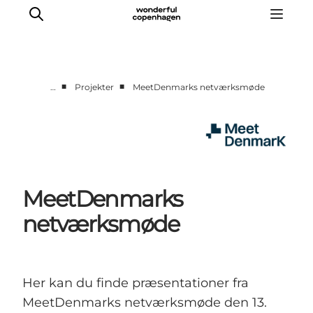
■
■
…
Projekter
MeetDenmarks netværksmøde
Hjem
Projekter
Temaer
Om MeetDenmark
MeetDenmarks
English
netværksmøde
Her kan du finde præsentationer fra
MeetDenmarks netværksmøde den 13.