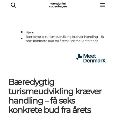
■
Hjem
Bæredygtig turismeudvikling kræver handling – få
■
seks konkrete bud fra årets turismekonference
Hjem
Projekter
Temaer
Om MeetDenmark
English
Bæredygtig
turismeudvikling kræver
handling – få seks
konkrete bud fra årets