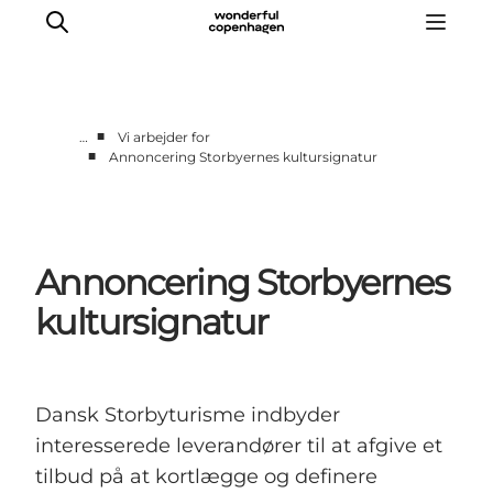
■
…
Vi arbejder for
■
Annoncering Storbyernes kultursignatur
Vi arbejder for
Samarbejd med os
Turismeviden
Annoncering Storbyernes
Om Wonderful Copenhagen
kultursignatur
Dansk Storbyturisme indbyder
interesserede leverandører til at afgive et
tilbud på at kortlægge og definere