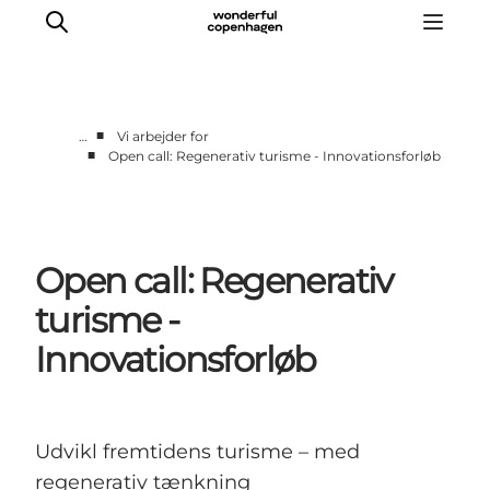
■
…
Vi arbejder for
■
Open call: Regenerativ turisme - Innovationsforløb
Vi arbejder for
Samarbejd med os
Turismeviden
Open call: Regenerativ
Om Wonderful Copenhagen
turisme -
Innovationsforløb
Udvikl fremtidens turisme – med
regenerativ tænkning