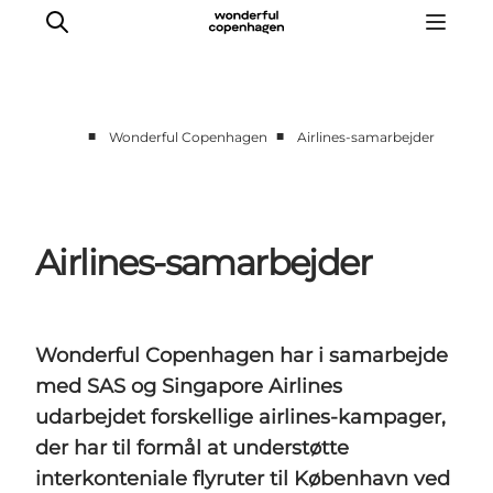
■
■
Wonderful Copenhagen
Airlines-samarbejder
Vi arbejder for
Samarbejd med os
Turismeviden
Airlines-samarbejder
Om Wonderful Copenhagen
Wonderful Copenhagen har i samarbejde
med SAS og Singapore Airlines
udarbejdet forskellige airlines-kampager,
der har til formål at understøtte
interkonteniale flyruter til København ved