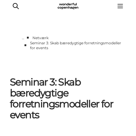
■
…
Netværk
Seminar 3: Skab bæredygtige forretningsmodeller
■
for events
Vi arbejder for
Samarbejd med os
Turismeviden
Om Wonderful Copenhagen
Seminar 3: Skab
bæredygtige
forretningsmodeller for
events