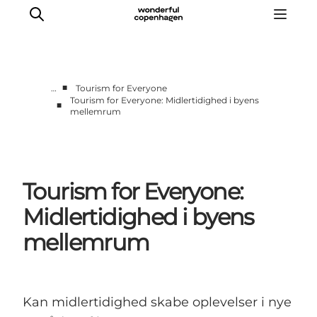
■
…
Tourism for Everyone
Tourism for Everyone: Midlertidighed i byens
■
mellemrum
Vi arbejder for
Samarbejd med os
Turismeviden
Om Wonderful Copenhagen
Tourism for Everyone:
Midlertidighed i byens
mellemrum
Kan midlertidighed skabe oplevelser i nye