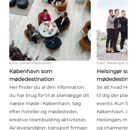
København som mødedestination
Helsingør so
Foto
:
Daniel Rasmussen
Foto
:
Marienlyst Se
København som
Helsingør s
mødedestination
mødedestina
Her finder du al den information
Se alt hvad He
du har brug for til at planlægge dit
til dig der p
næste møde i København. Søg
events. Kun 5
efter hoteller og mødesteder,
København, o
kreative teambulding aktiviteter,
Helsingørs mar
AV leverandører, transport firmaer
og charmeren