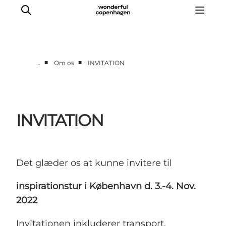
■
■
…
Om os
INVITATION
Vi arbejder for
Samarbejd med os
Turismeviden
INVITATION
Om Wonderful Copenhagen
Det glæder os at kunne invitere til
inspirationstur i København d. 3.-4. Nov.
2022
Invitationen inkluderer transport,