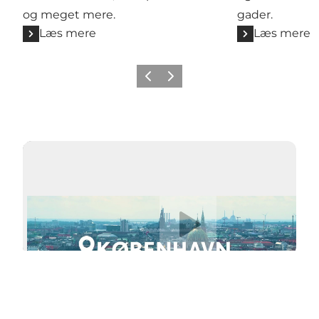
og meget mere.
gader.
Læs mere
Læs mere
Forrige
Næste
Afspil video