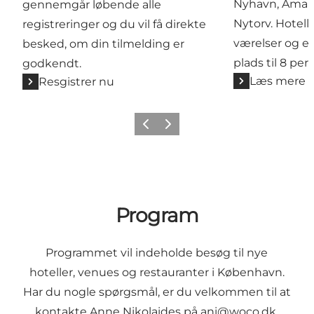
Nyhavn, Amali
gennemgår løbende alle
Nytorv. Hotelle
registreringer og du vil få direkte
værelser og 
besked, om din tilmelding er
plads til 8 per
godkendt.
Læs mere
Resgistrer nu
Forrige
Næste
Program
Programmet vil indeholde besøg til nye
hoteller, venues og restauranter i København.
Har du nogle spørgsmål, er du velkommen til at
kontakte Anne Nikolaides på
ani@woco.dk
.