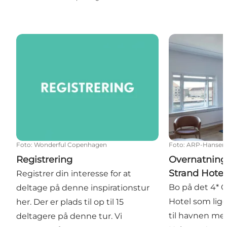
Registrering
Overnatning: 
Foto
:
Wonderful Copenhagen
Foto
:
ARP-Hansen
Registrering
Overnatnin
Strand Hotel
Registrer din interesse for at
Bo på det 4*
deltage på denne inspirationstur
Hotel som ligg
her. Der er plads til op til 15
til havnen med
deltagere på denne tur. Vi