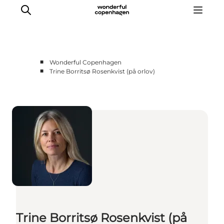
■
Wonderful Copenhagen
■
Trine Borritsø Rosenkvist (på orlov)
Vi arbejder for
Samarbejd med os
Turismeviden
Om Wonderful Copenhagen
Trine Borritsø Rosenkvist (på