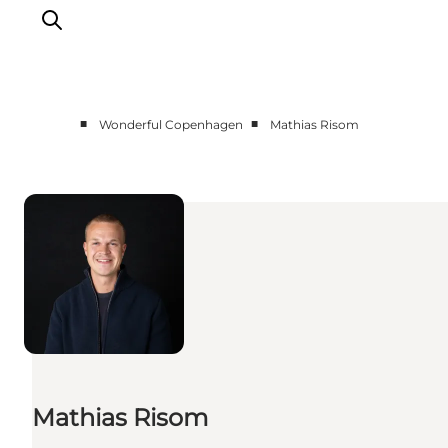
■
■
Wonderful Copenhagen
Mathias Risom
Vi arbejder for
Samarbejd med os
Turismeviden
Om Wonderful Copenhagen
Mathias Risom