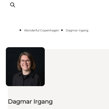
■
■
Wonderful Copenhagen
Dagmar Irgang
Vi arbejder for
Samarbejd med os
Turismeviden
Om Wonderful Copenhagen
Dagmar Irgang