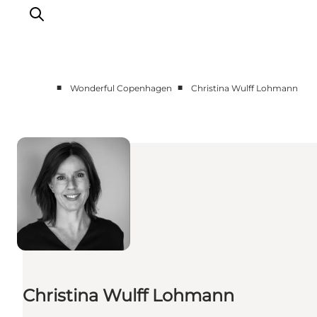
■
■
Wonderful Copenhagen
Christina Wulff Lohmann
Vi arbejder for
Samarbejd med os
Turismeviden
Om Wonderful Copenhagen
Christina Wulff Lohmann