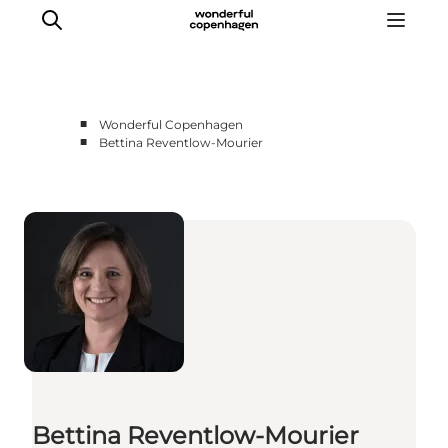
■
Wonderful Copenhagen
■
Bettina Reventlow-Mourier
Vi arbejder for
Samarbejd med os
Turismeviden
Om Wonderful Copenhagen
Bettina Reventlow-Mourier