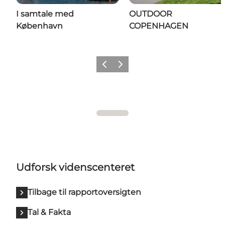
I samtale med
OUTDOOR
København
COPENHAGEN
Forrige
Næste
Udforsk videnscenteret
Tilbage til rapportoversigten
Tal & Fakta