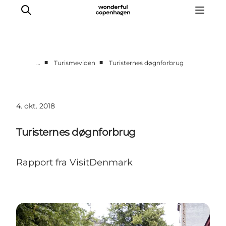
■
■
…
Turismeviden
Turisternes døgnforbrug
Vi arbejder for
Samarbejd med os
4. okt. 2018
Turismeviden
Om Wonderful Copenhagen
Turisternes døgnforbrug
Rapport fra VisitDenmark