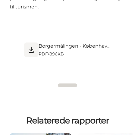
til turismen.
Borgermålingen - København - Epinion - Rapport - KBH FRB.pdf
PDF
/
896KB
Relaterede rapporter