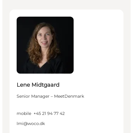
Lene Midtgaard - Senior Manager – MeetDenmark
Lene Midtgaard
Senior Manager – MeetDenmark
mobile
+45 21 94 77 42
lmi@woco.dk