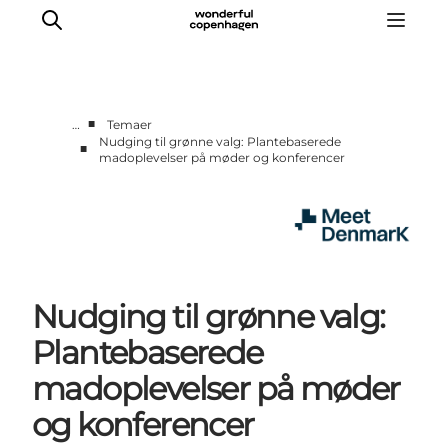
■
…
Temaer
Nudging til grønne valg: Plantebaserede
■
madoplevelser på møder og konferencer
Hjem
Projekter
Temaer
Om MeetDenmark
English
Nudging til grønne valg:
Plantebaserede
madoplevelser på møder
og konferencer