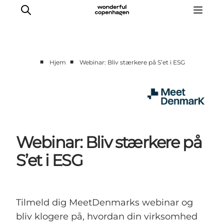
■
■
Hjem
Webinar: Bliv stærkere på S’et i ESG
Hjem
Projekter
Temaer
Om MeetDenmark
Webinar: Bliv stærkere på
English
S’et i ESG
Tilmeld dig MeetDenmarks webinar og
bliv klogere på, hvordan din virksomhed