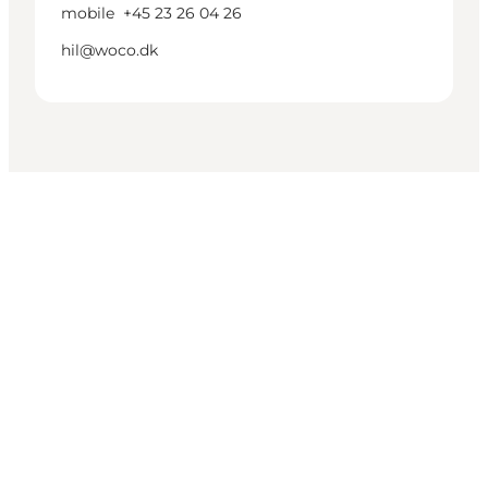
mobile
+45 23 26 04 26
hil@woco.dk
Get social
Wonderful Copenhagen
har til formål, på