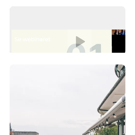
Afspil video
Se webinaret
Læs mere