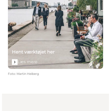
Hent værktøjet her
Læs mere
Foto
:
Martin Heiberg