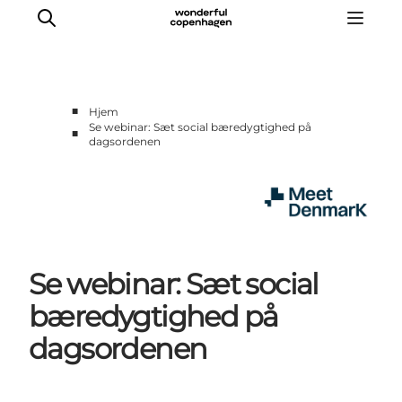
■
Hjem
Se webinar: Sæt social bæredygtighed på
■
dagsordenen
Hjem
Projekter
Temaer
Om MeetDenmark
English
Se webinar: Sæt social
bæredygtighed på
dagsordenen