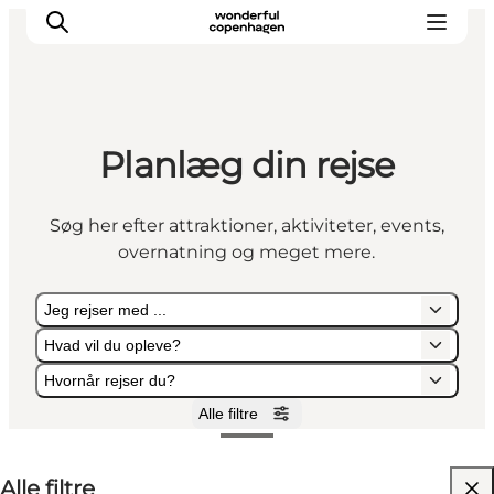
Planlæg din rejse
Vi arbejder for
Samarbejd med os
Søg her efter attraktioner, aktiviteter, events,
Turismeviden
overnatning og meget mere.
Om Wonderful Copenhagen
Jeg rejser med ...
Hvad vil du opleve?
Hvornår rejser du?
Alle filtre
Jeg rejser med ...
Hvad vil du opleve?
Hvornår rejser du?
Alle filtre